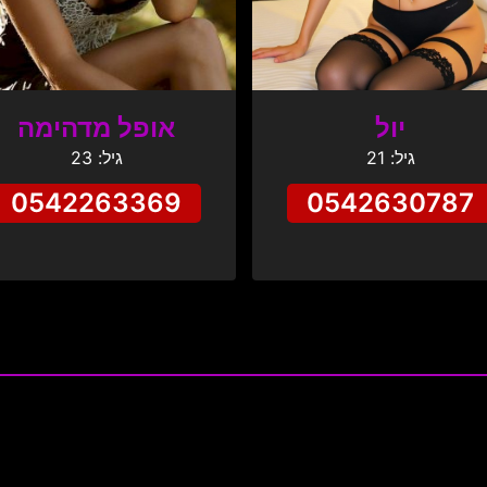
יול
אופל מדהימה
גיל: 21
גיל: 23
0542263369
0542630787