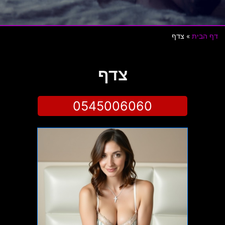
דף הבית
»
צדף
צדף
0545006060