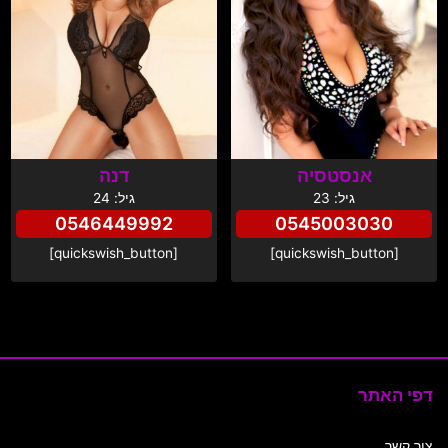
אנסטסיה
דנה
גיל: 23
גיל: 24
0546449992
0545003030
[quickswish_button]
[quickswish_button]
דפי האתר
צור קשר