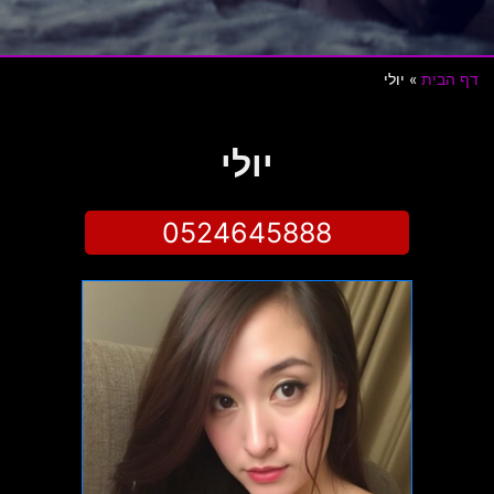
דף הבית
»
יולי
יולי
0524645888