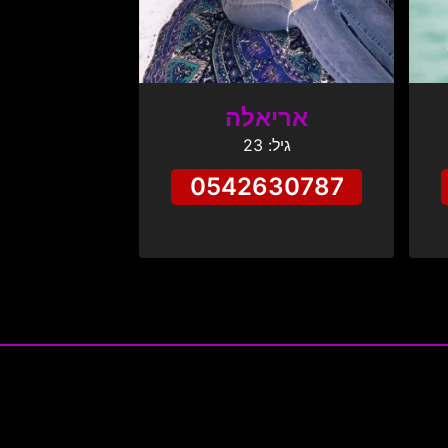
אריאלה
גיל: 23
0542630787