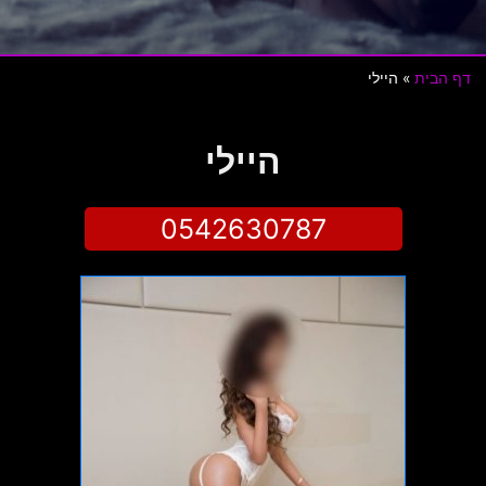
דף הבית
»
היילי
היילי
0542630787