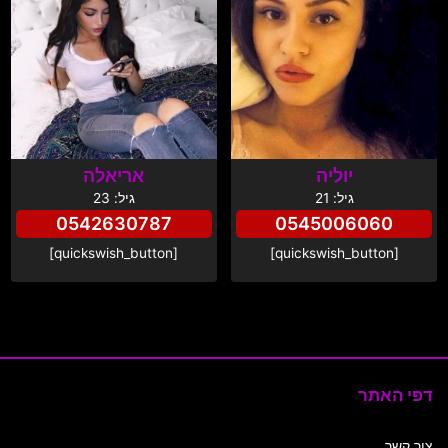
יוליה
אריאלה
גיל: 21
גיל: 23
0542630787
0545006060
[quickswish_button]
[quickswish_button]
דפי האתר
צור קשר