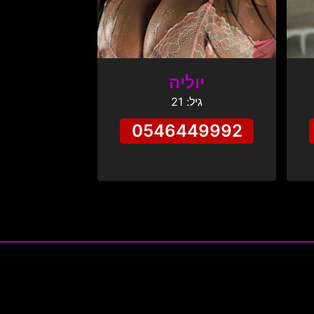
יוליה
גיל: 21
0546449992