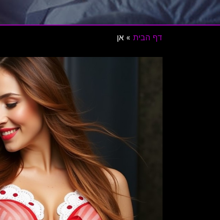
דף הבית
»
אן